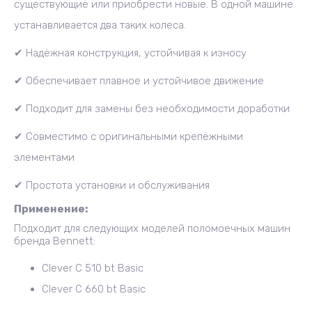
существующие или приобрести новые. В одной машине
устанав
ливается два таких ко
леса.
✔ Надёжная кон
струкция, устойчивая к износу
✔
Обеспечивает плавное и устойчивое движение
✔
Подходит для замены без необходимости доработки
✔
Совместимо с оригинальными крепёжными
элементами
✔
Простота уст
ановки и обслуживания
Применение:
Подходит для следующих моделей поломоечных машин
бренда Bennett:
Clever C 510
bt
Basic
Clever C 660 bt
Basic