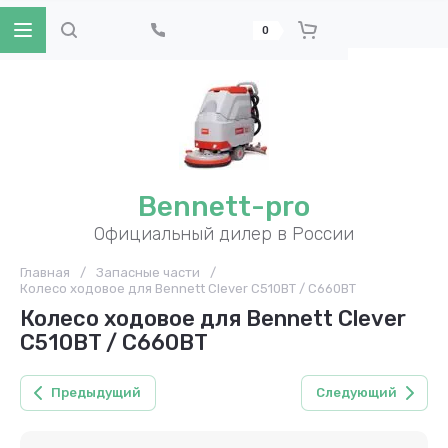
0
Bennett-pro
Официальный дилер в России
Главная
/
Запасные части
/
Колесо ходовое для Bennett Clever C510BT / C660BT
Колесо ходовое для Bennett Clever
C510BT / C660BT
Предыдущий
Следующий