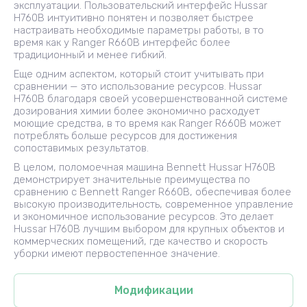
эксплуатации. Пользовательский интерфейс Hussar
H760B интуитивно понятен и позволяет быстрее
настраивать необходимые параметры работы, в то
время как у Ranger R660B интерфейс более
традиционный и менее гибкий.
Еще одним аспектом, который стоит учитывать при
сравнении — это использование ресурсов. Hussar
H760B благодаря своей усовершенствованной системе
дозирования химии более экономично расходует
моющие средства, в то время как Ranger R660B может
потреблять больше ресурсов для достижения
сопоставимых результатов.
В целом, поломоечная машина Bennett Hussar H760B
демонстрирует значительные преимущества по
сравнению с Bennett Ranger R660B, обеспечивая более
высокую производительность, современное управление
и экономичное использование ресурсов. Это делает
Hussar H760B лучшим выбором для крупных объектов и
коммерческих помещений, где качество и скорость
уборки имеют первостепенное значение.
Модификации